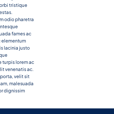
rbi tristique
estas.
rum odio pharetra
entesque
esuada fames ac
ec elementum
s lacinia justo
sque
 turpis lorem ac
lit venenatis ac.
orta, velit sit
quam, malesuada
or dignissim