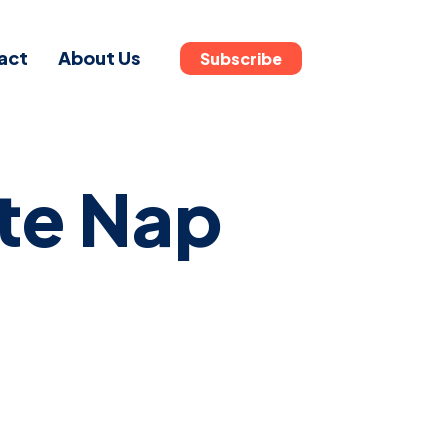
act
About Us
Subscribe
ate Nap