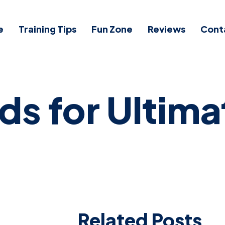
e
Training Tips
Fun Zone
Reviews
Cont
ds for Ultim
Related Posts