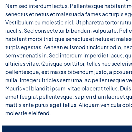
Nam sed interdum lectus. Pellentesque habitant mo
senectus et netus et malesuada fames ac turpis eg
Vestibulum eu molestie nisl. Ut pharetra tortor rut
iaculis. Sed consectetur bibendum vulputate. Pell
habitant morbi tristique senectus et netus et mal
turpis egestas. Aenean euismod tincidunt odio, n
sem venenatis in. Sed interdum imperdiet lacus, qui
ultricies vitae. Quisque porttitor, tellus nec sceleri
pellentesque, est massa bibendum justo, a posuere
nulla. Integer ultricies sem urna, ac pellentesque ve
Mauris vel blandit ipsum, vitae placerat tellus. Duis p
amet feugiat pellentesque, sapien diam laoreet 
mattis ante purus eget tellus. Aliquam vehicula dol
molestie eleifend.