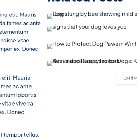
ng elit. Mauris
ada fames ac ante
, elementum
ndisse vitae
tempor ex. Donec
elit. Mauris
Load 
fames ac ante
mentum lobortis
vitae viverra
 ex. Donec
 tempor tellus.