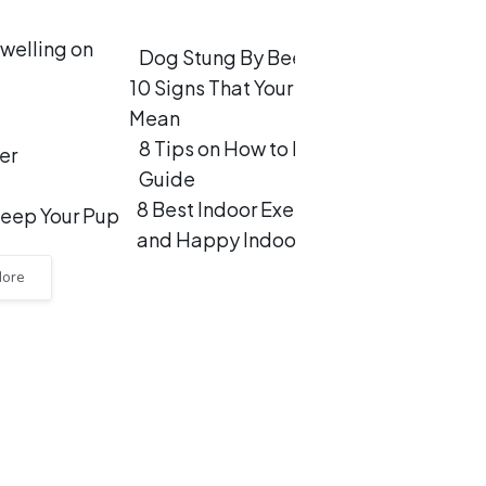
Dog Stung By Bee: Complete Care Gu
10 Signs That Your Dog Loves You and 
Mean
8 Tips on How to Protect Dog Paws in
Guide
8 Best Indoor Exercises for Dogs: Kee
and Happy Indoors
More